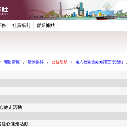
業務
社員福利
營業據點
理財講座
活動集錦
公益活動
走入校園金融知識宣導活動
/
/
/
/
愛心健走活動
路愛心健走活動