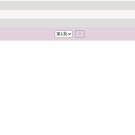
<<
<
>>
>