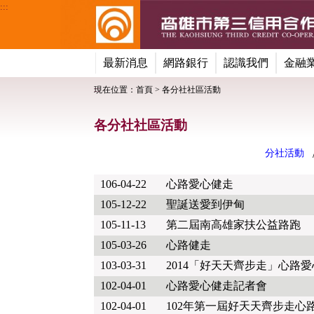
:::
最新消息
網路銀行
認識我們
金融
現在位置：
首頁
> 各分社社區活動
:::
各分社社區活動
分社活動
106-04-22
心路愛心健走
105-12-22
聖誕送愛到伊甸
105-11-13
第二屆南高雄家扶公益路跑
105-03-26
心路健走
103-03-31
2014「好天天齊步走」心路
102-04-01
心路愛心健走記者會
102-04-01
102年第一屆好天天齊步走心