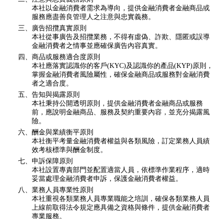
本社以金融消費者需求為導向，提供金融消費者金融商品或
服務應盡善良管理人之注意與忠實義務。
三、廣告招攬真實原則
本社從事廣告及招攬業務，不得有虛偽、詐欺、隱匿或誤導
金融消費者之情事並應確保廣告內容真實。
四、商品或服務適合度原則
本社應落實認識你的客戶(KYC)及認識你的產品(KYP)原則，
掌握金融消費者風險屬性，確保金融商品或服務對金融消費
者之適合度。
五、告知與揭露原則
本社秉持公開透明原則，提供金融消費者金融商品或服務
前，應說明金融商品、服務及契約重要內容，並充分揭露風
險。
六、酬金與業績衡平原則
本社衡平考量金融消費者權益與各類風險，訂定業務人員績
效考核標準與酬金制度。
七、申訴保障原則
本社設置專責部門並配置適當人員，依標準作業程序，適時
妥當處理金融消費者申訴，保護金融消費者權益。
八、業務人員專業性原則
本社重視各類業務人員專業職能之培訓，確保各類業務人員
上線前取得法令規定應具備之資格與條件，提供金融消費者
專業服務。