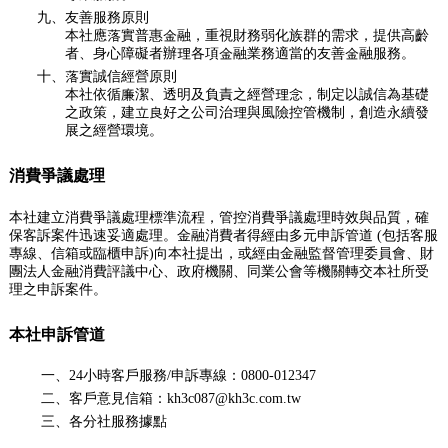
九、友善服務原則
本社應落實普惠金融，重視財務弱化族群的需求，提供高齡
者、身心障礙者辦理各項金融業務適當的友善金融服務。
十、落實誠信經營原則
本社依循廉潔、透明及負責之經營理念，制定以誠信為基礎
之政策，建立良好之公司治理與風險控管機制，創造永續發
展之經營環境。
消費爭議處理
本社建立消費爭議處理標準流程，管控消費爭議處理時效與品質，確
保客訴案件迅速妥適處理。金融消費者得經由多元申訴管道 (包括客服
專線、信箱或臨櫃申訴)向本社提出，或經由金融監督管理委員會、財
團法人金融消費評議中心、政府機關、同業公會等機關轉交本社所受
理之申訴案件。
本社申訴管道
一、24小時客戶服務/申訴專線：0800-012347
二、客戶意見信箱：kh3c087@kh3c.com.tw
三、各分社服務據點