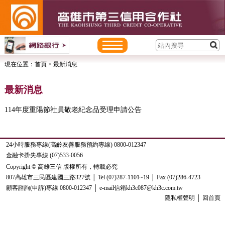
現在位置：
首頁
> 最新消息
最新消息
114年度重陽節社員敬老紀念品受理申請公告
24小時服務專線(高齡友善服務預約專線) 0800-012347
金融卡掛失專線 (07)533-0056
Copyright © 高雄三信 版權所有，轉載必究
807高雄市三民區建國三路327號 │ Tel (07)287-1101~19 │ Fax (07)286-4723
顧客諮詢(申訴)專線 0800-012347 │ e-mail信箱kh3c087@kh3c.com.tw
隱私權聲明
│
回首頁